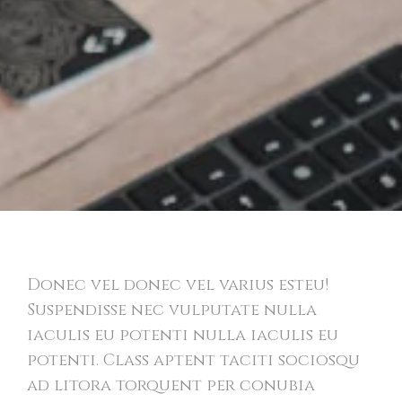
Bold Identity
Donec vel donec vel varius esteu!
Suspendisse nec vulputate nulla
iaculis eu potenti nulla iaculis eu
potenti. Class aptent taciti sociosqu
ad litora torquent per conubia