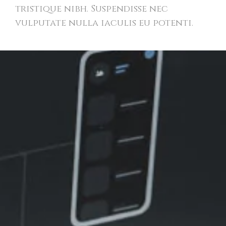
tristique nibh. Suspendisse nec
vulputate nulla iaculis eu potenti.