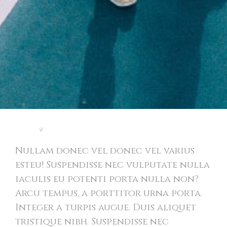
Light
&
Modern Website
Nullam donec vel donec vel varius
esteu! Suspendisse nec vulputate nulla
iaculis eu potenti porta nulla non?
Arcu tempus, a porttitor urna porta.
Integer a turpis augue. Duis aliquet
tristique nibh. Suspendisse nec